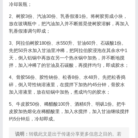
冷却装瓶；
2、树胶3份、汽油30份、乳香假漆1份。将树胶剪成小块，
放在玻璃瓶中，把汽油加入并不断摇晃使树胶溶解，再加入
乳香假漆调匀即成；
3、阿拉伯树胶180份、水550升、甘油60升、石碳酸1份。
先把50升水加入甘油里冲稀，把阿拉伯胶浸泡在其余水中1
天，倒入铝锅中再放在另一个热水锅中加热，并不断地搅
拌，加入冲稀了的甘油及石碳酸，再搅拌均匀，即成胶水；
4、骨胶56份、胶性钠份、松香8份、水48升。先把松香捣
碎，倒入苛性钠溶液里，在搅拌下加热约45分钟，骨胶水
加入溶液里，放在铝锅中加热，煮成均匀的胶水；
5、牛皮胶50份、稀醋酸100升、酒精6升、明矾1份。把牛
皮胶加热熔化在稀醋酸里，加入水搅拌，加入甘油继续搅拌
约5分钟后，冷却即成。
说明：
转载此文是出于传递分享更多信息之目的。若