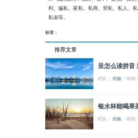
利、偏私、家私、私商、营私、私人、私
私淑等。
标签：
推荐文章
呈怎么读拼音
栏目：
经验
/ 时间：2
银水杯能喝果
栏目：
经验
/ 时间：2