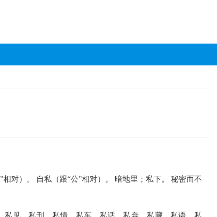
”相对）。 自私（跟“公”相对）。 暗地里；私下。 秘密而不
、私见、私刑、私情、私车、私话、私奔、私藏、私语、私