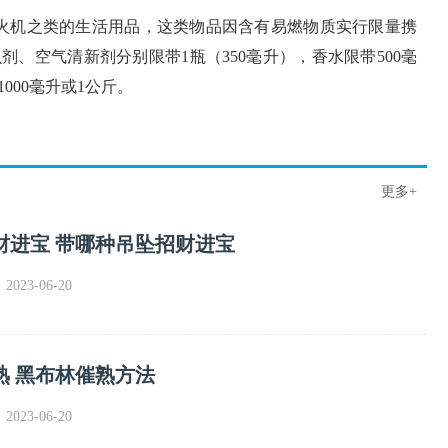
火机之类的生活用品，这类物品因含有易燃物质实行限量携
、空气清新剂分别限带1瓶（350毫升），香水限带500毫
000毫升或1公斤。
更多+
财进宝 带哪种吊坠招财进宝
023-06-20
熟 黑布林催熟方法
023-06-20