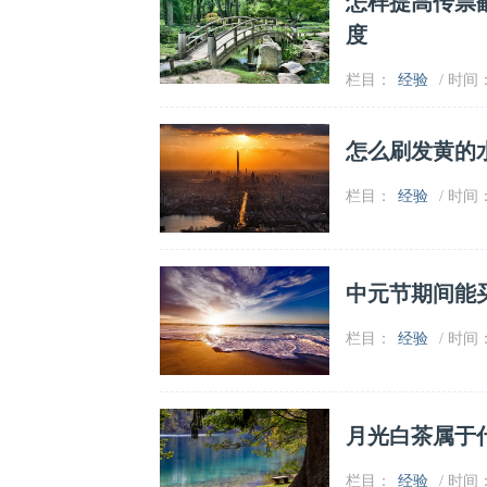
怎样提高传票
度
栏目：
经验
/ 时间：2
怎么刷发黄的
栏目：
经验
/ 时间：2
中元节期间能
栏目：
经验
/ 时间：2
月光白茶属于
栏目：
经验
/ 时间：2