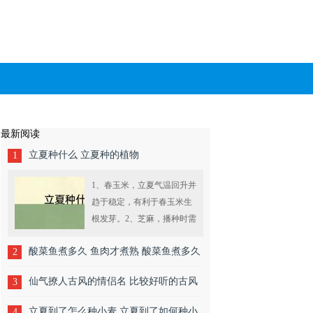
最新阅读
立夏种什么 立夏种的植物
1
1、春玉米，立夏气温回升并
趋于稳定，有利于春玉米生
根发芽。2、芝麻，播种时需
要较高的地表温度，适合立
酸菜鱼煮多久 鱼肉才煮熟 酸菜鱼煮多久
2
夏时节种植。3、大豆，种植
时可 ....
才熟
仙气撩人古风的情侣名 比较好听的古风
3
情侣名
立夏到了怎么种小麦 立夏到了如何种小
4