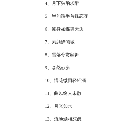
4、月下独酌求醉
5、半句话半首蝶恋花
6、彼身如蝶舞天边
7、素颜醉倾城
8、雪落兮赏翩舞
9、森然献凉
10、惜花微雨轻轻滴
11、曲以终人未散
12、月光如水
13、流晚涵相怼怨