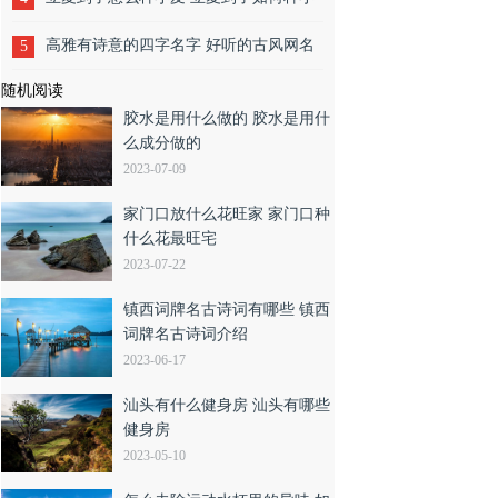
麦
高雅有诗意的四字名字 好听的古风网名
5
随机阅读
胶水是用什么做的 胶水是用什
么成分做的
2023-07-09
家门口放什么花旺家 家门口种
什么花最旺宅
2023-07-22
镇西词牌名古诗词有哪些 镇西
词牌名古诗词介绍
2023-06-17
汕头有什么健身房 汕头有哪些
健身房
2023-05-10