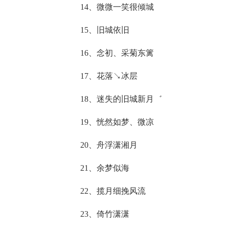
14、微微一笑很倾城
15、旧城依旧
16、念初、采菊东篱
17、花落↘冰层
18、迷失的旧城新月゛
19、恍然如梦、微凉
20、舟浮潇湘月
21、余梦似海
22、揽月细挽风流
23、倚竹潇潇