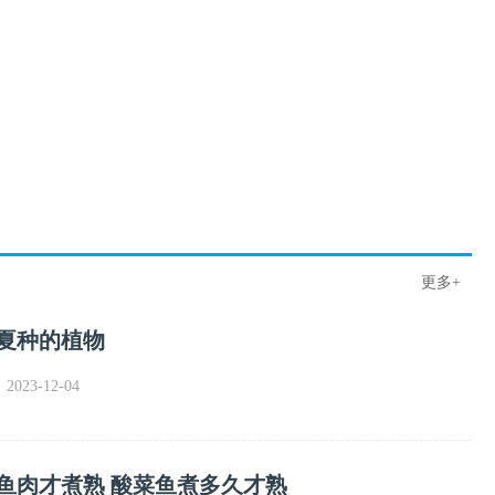
更多+
立夏种的植物
023-12-04
鱼肉才煮熟 酸菜鱼煮多久才熟